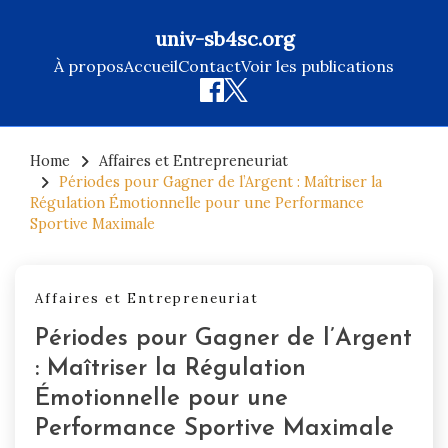
univ-sb4sc.org
À propos
Accueil
Contact
Voir les publications
Skip
to
Home
Affaires et Entrepreneuriat
Périodes pour Gagner de l’Argent : Maîtriser la
content
Régulation Émotionnelle pour une Performance
Sportive Maximale
Affaires et Entrepreneuriat
Périodes pour Gagner de l’Argent
: Maîtriser la Régulation
Émotionnelle pour une
Performance Sportive Maximale