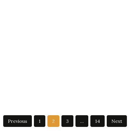
Previous
1
2
3
…
14
Next