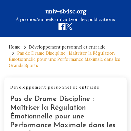
univ-sb4sc.org
À propos
Accueil
Contact
Voir les publications
Skip
to
Home
Développement personnel et entraide
Pas de Drame Discipline : Maîtriser la Régulation
content
Émotionnelle pour une Performance Maximale dans les
Grands Sports
Développement personnel et entraide
Pas de Drame Discipline :
Maîtriser la Régulation
Émotionnelle pour une
Performance Maximale dans les